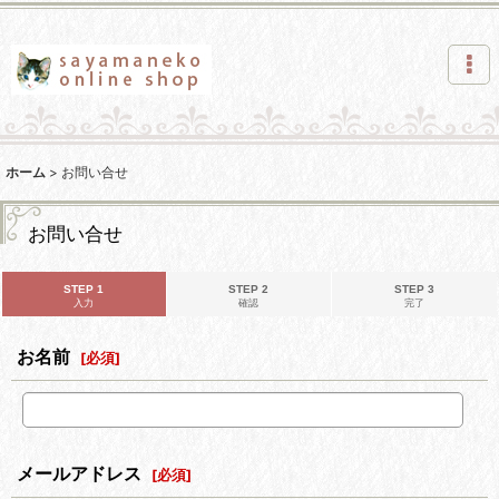
ホーム
>
お問い合せ
お問い合せ
STEP 1
STEP 2
STEP 3
入力
確認
完了
お名前
[
必須
]
メールアドレス
[
必須
]