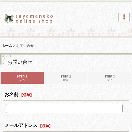
ホーム
>
お問い合せ
お問い合せ
STEP 1
STEP 2
STEP 3
入力
確認
完了
お名前
[
必須
]
メールアドレス
[
必須
]