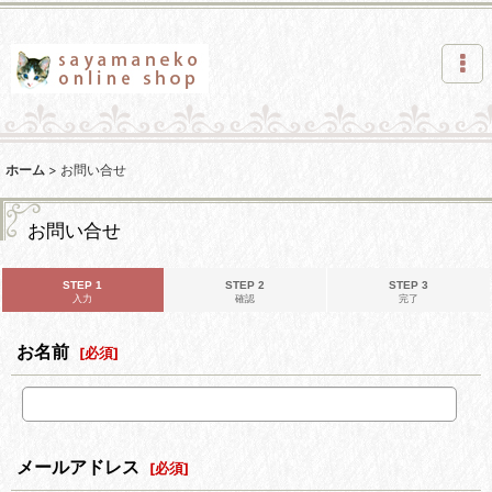
ホーム
>
お問い合せ
お問い合せ
STEP 1
STEP 2
STEP 3
入力
確認
完了
お名前
[
必須
]
メールアドレス
[
必須
]