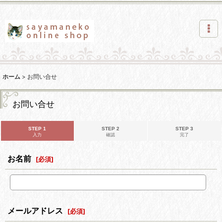
ホーム
>
お問い合せ
お問い合せ
STEP 1
STEP 2
STEP 3
入力
確認
完了
お名前
[
必須
]
メールアドレス
[
必須
]