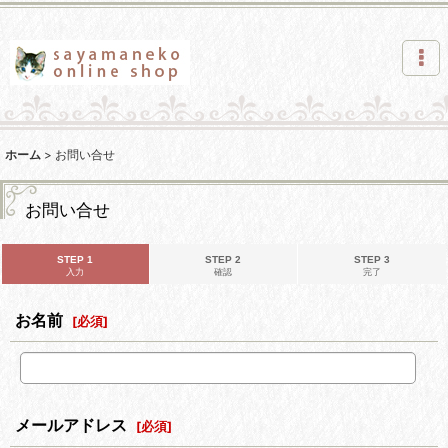
ホーム
>
お問い合せ
お問い合せ
STEP 1
STEP 2
STEP 3
入力
確認
完了
お名前
[
必須
]
メールアドレス
[
必須
]