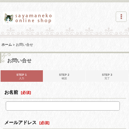
ホーム
>
お問い合せ
お問い合せ
STEP 1
STEP 2
STEP 3
入力
確認
完了
お名前
[
必須
]
メールアドレス
[
必須
]