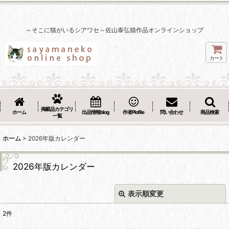
～そこに猫がいるシアワセ～佐山泰弘猫作品オンラインショップ
カート
掲載品カテゴリ
ホーム
出品情報blog
作者Plofile
問い合わせ
商品検索
一覧
ホーム
>
2026年版カレンダー
2026年版カレンダー
表示順変更
閉じる
2
件
表示数
: