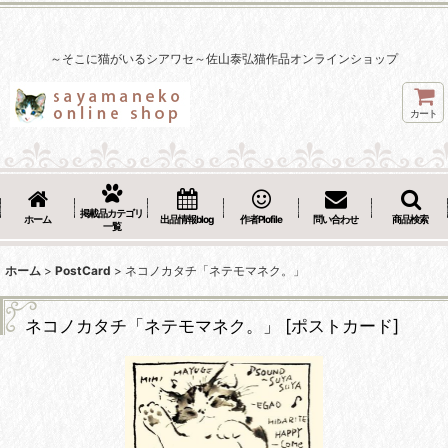
～そこに猫がいるシアワセ～佐山泰弘猫作品オンラインショップ
カート
掲載品カテゴリ
ホーム
出品情報blog
作者Plofile
問い合わせ
商品検索
一覧
ホーム
>
PostCard
>
ネコノカタチ「ネテモマネク。」
ネコノカタチ「ネテモマネク。」
[
ポストカード
]