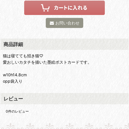
お問い合わせ
商品詳細
猫は寝てても招き猫♡
愛おしいカタチを描いた墨絵ポストカードです。
w10h14.8cm
opp袋入り
レビュー
0
件のレビュー