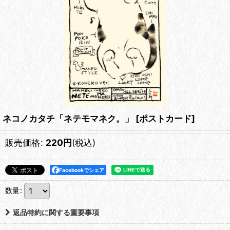
ネコノカタチ「ネテモマネク。」
[
ポストカード
]
販売価格
:
220
円
(税込)
Facebookでシェア
数量
:
返品特約に関する重要事項