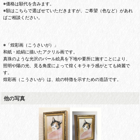
※価格は額代を含みます。
※額はこちらで選ばせていただきますが、ご希望（色など）があれ
ばご相談ください。
※「煌彩画（こうさいが）」
和紙・絵絹に描いたアクリル画です。
真珠のような光沢のパール絵具を下地や要所に施すことにより、
照明や陽の光、見る角度によって煌くキラキラ感がとても綺麗で
す。
煌彩画（こうさいが）は、絵の特徴を示すための造語です。
他の写真