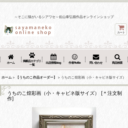
～そこに猫がいるシアワセ～佐山泰弘猫作品オンラインショップ
カート
掲載品カテゴリ
ホーム
出品情報blog
作者Plofile
問い合わせ
商品検索
一覧
ホーム
>
【うちのこ作品オーダー】
>
うちのこ煌彩画（小・キャビネ版サイズ）
うちのこ煌彩画（小・キャビネ版サイズ）
[
＊注文制
作
]