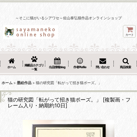
～そこに猫がいるシアワセ～佐山泰弘猫作品オンラインショップ
カート
掲載品カテゴリ
ホーム
出品情報blog
作者Plofile
問い合わせ
商品検索
一覧
ホーム
>
墨絵作品
>
猫の研究図「転がって招き猫ポーズ。」
猫の研究図「転がって招き猫ポーズ。」
[
複製画・フ
レーム入り・納期約10日
]