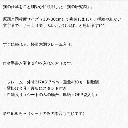
猫の仕草をこと細やかに説明した「猫の研究図」。
原画と同程度サイズ（30×30cm）で複製しました。挿絵や細かい
文字まで、じっくり楽しみいただければ、と思います(^^)
すぐに飾れる、軽量木調フレーム入り。
作者手書き署名＆印を入れております。
・フレーム 外寸317×317ｍｍ 重量430ｇ 樹脂製
・壁掛け金具・裏板にスタンド付き
・白箱入り（シートのみの場合、厚紙＋OPP袋入り）
送料900円〜（シートのみの場合も同じです）