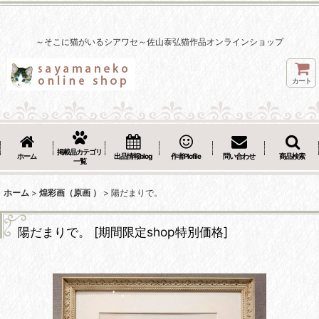
～そこに猫がいるシアワセ～佐山泰弘猫作品オンラインショップ
カート
掲載品カテゴリ
ホーム
出品情報blog
作者Plofile
問い合わせ
商品検索
一覧
ホーム
>
煌彩画（原画 ）
>
陽だまりで。
陽だまりで。
[
期間限定shop特別価格
]