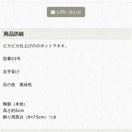
お問い合わせ
商品詳細
ピカピカ仕上げのロボットマネキ。
型番03号
右手挙げ
目の色 黄緑色
陶製（本焼）
高さ約5cm
飾り用黒台（9×7.5cm）つき