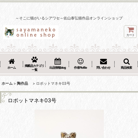
～そこに猫がいるシアワセ～佐山泰弘猫作品オンラインショップ
カート
掲載品カテゴリ
ホーム
出品情報blog
作者Plofile
問い合わせ
商品検索
一覧
ホーム
>
陶作品
>
ロボットマネキ03号
ロボットマネキ03号