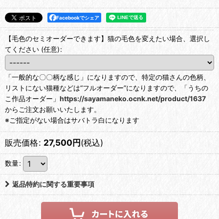
Facebookでシェア
【毛色のセミオーダーできます】猫の毛色を変えたい場合、選択し
てください
(任意)
:
「一般的な〇〇柄な感じ」になりますので、特定の猫さんの色柄、
リストにない猫種などは“フルオーダー”になりますので、「うちの
こ作品オーダー」
https://sayamaneko.ocnk.net/product/1637
からご注文お願いいたします。
※ご指定がない場合はサバトラ白になります
販売価格
:
27,500
円
(税込)
数量
:
返品特約に関する重要事項