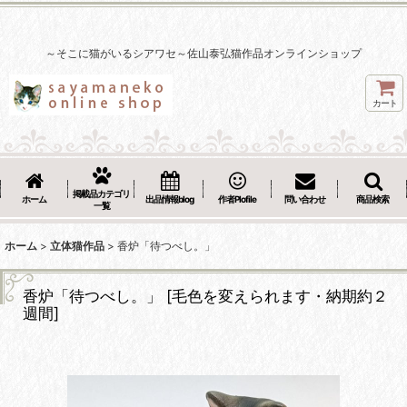
～そこに猫がいるシアワセ～佐山泰弘猫作品オンラインショップ
カート
掲載品カテゴリ
ホーム
出品情報blog
作者Plofile
問い合わせ
商品検索
一覧
ホーム
>
立体猫作品
>
香炉「待つべし。」
香炉「待つべし。」
[
毛色を変えられます・納期約２
週間
]