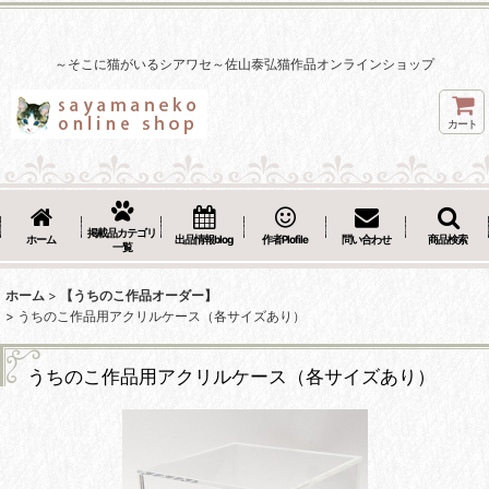
～そこに猫がいるシアワセ～佐山泰弘猫作品オンラインショップ
カート
掲載品カテゴリ
ホーム
出品情報blog
作者Plofile
問い合わせ
商品検索
一覧
ホーム
>
【うちのこ作品オーダー】
>
うちのこ作品用アクリルケース（各サイズあり）
うちのこ作品用アクリルケース（各サイズあり）