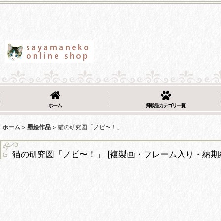
ホーム
掲載品カテゴリ一覧
ホーム
>
墨絵作品
>
猫の研究図「ノビ〜！」
猫の研究図「ノビ〜！」
[
複製画・フレーム入り・納期