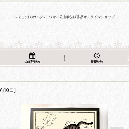
～そこに猫がいるシアワセ～佐山泰弘猫作品オンラインショップ
出品情報blog
作者Plofile
約10日
]