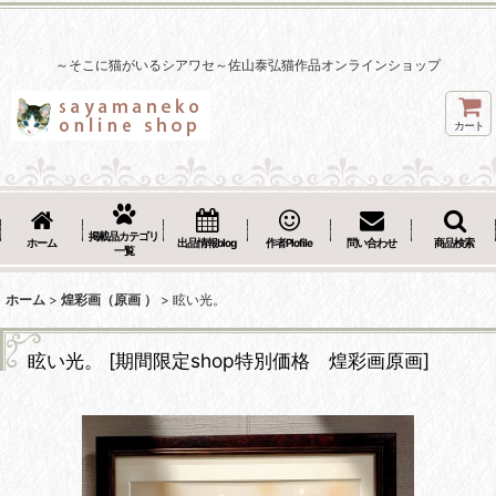
～そこに猫がいるシアワセ～佐山泰弘猫作品オンラインショップ
カート
掲載品カテゴリ
ホーム
出品情報blog
作者Plofile
問い合わせ
商品検索
一覧
ホーム
>
煌彩画（原画 ）
>
眩い光。
眩い光。
[
期間限定shop特別価格 煌彩画原画
]