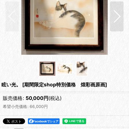
眩い光。
[
期間限定shop特別価格 煌彩画原画
]
販売価格
:
50,000
円
(税込)
希望小売価格
:
66,000
円
Facebookでシェア