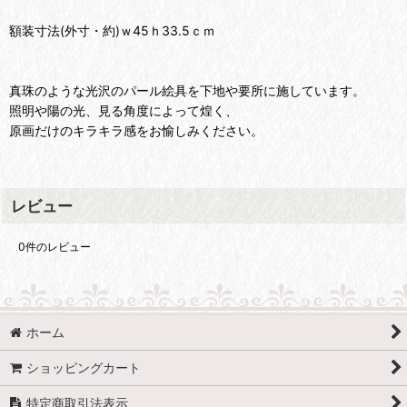
額装寸法(外寸・約)ｗ45ｈ33.5ｃｍ
真珠のような光沢のパール絵具を下地や要所に施しています。
照明や陽の光、見る角度によって煌く、
原画だけのキラキラ感をお愉しみください。
レビュー
0
件のレビュー
ホーム
ショッピングカート
特定商取引法表示