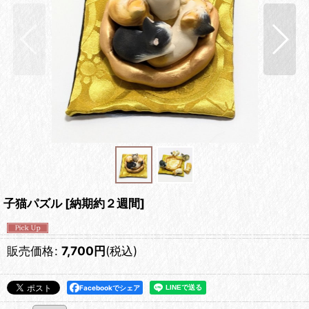
子猫パズル
[
納期約２週間
]
販売価格
:
7,700
円
(税込)
Facebookでシェア