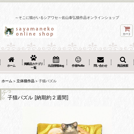
～そこに猫がいるシアワセ～佐山泰弘猫作品オンラインショップ
カート
掲載品カテゴリ
ホーム
出品情報blog
作者Plofile
問い合わせ
商品検索
一覧
ホーム
>
立体猫作品
>
子猫パズル
子猫パズル
[
納期約２週間
]