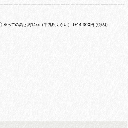
座っての高さ約14㎝（牛乳瓶くらい）
(+14,300
円
(税込)
)