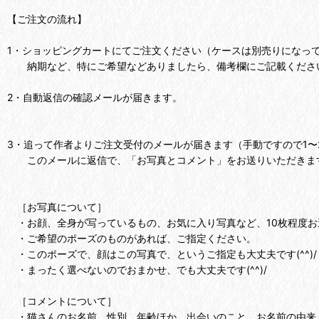
【ご注文の流れ】
1・ショッピングカートにてご注文ください（ケースは別売りになっ
納期など、特にご希望などありましたら、備考欄にご記載くださ
2・自動返信の確認メールが届きます。
3・追って作者よりご注文受付のメールが届きます（手動ですので1〜
このメールに返信で、「お写真とコメント」をお送りいただきます。
［お写真について］
・お顔、全身が写っているもの、お気に入り写真など、10枚程度お
・ご希望のポーズのものがあれば、ご指定ください。
・このポーズで、顔はこの写真で、というご指定も大丈夫です(^^)/
・まったく選べないのでおまかせ、でも大丈夫です(^^)/
［コメントについて］
・猫さんのお名前、性別、年齢ほか、出会いのこと、お名前の由来