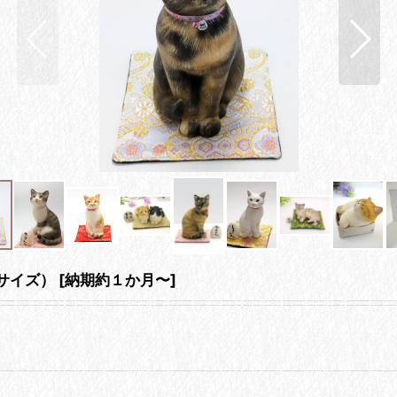
サイズ）
[
納期約１か月〜
]