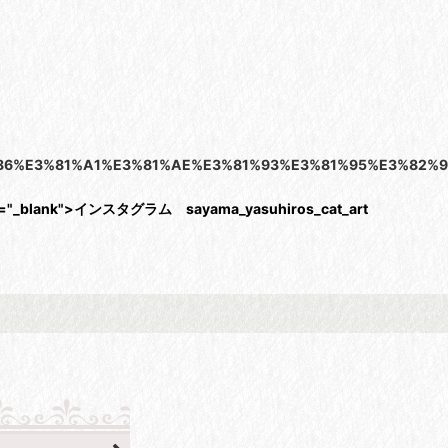
/%E3%81%86%E3%81%A1%E3%81%AE%E3%81%93%E3%81%95%E3%8
et="_blank">インスタグラム sayama_yasuhiros_cat_art