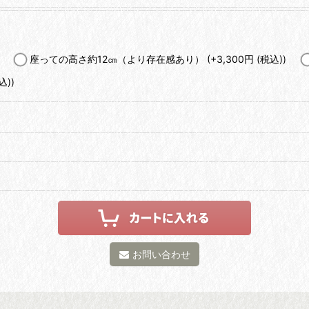
座っての高さ約12㎝（より存在感あり）
(+3,300
円
(税込)
)
込)
)
お問い合わせ