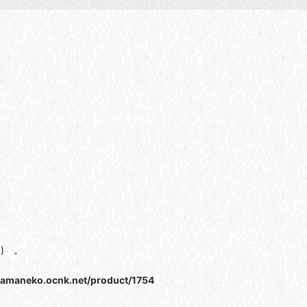
) 。
ayamaneko.ocnk.net/product/1754