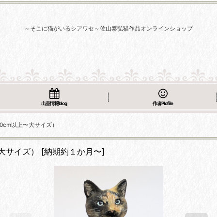
～そこに猫がいるシアワセ～佐山泰弘猫作品オンラインショップ
出品情報blog
作者Plofile
0cm以上〜大サイズ）
大サイズ）
[
納期約１か月〜
]