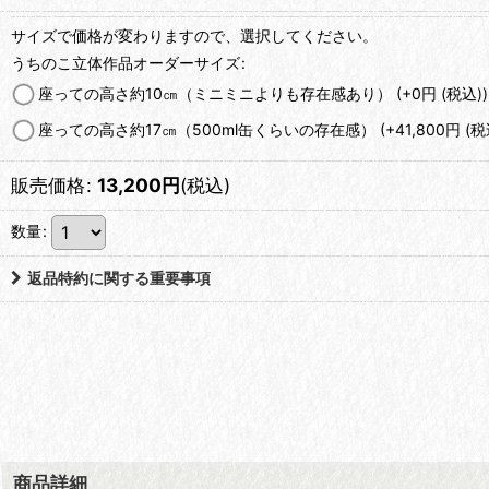
サイズで価格が変わりますので、選択してください。
うちのこ立体作品オーダーサイズ
:
座っての高さ約10㎝（ミニミニよりも存在感あり）
(+0
円
(税込)
)
座っての高さ約17㎝（500ml缶くらいの存在感）
(+41,800
円
(税
販売価格
:
13,200
円
(税込)
数量
:
返品特約に関する重要事項
商品詳細