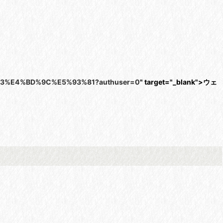
2%93%E4%BD%9C%E5%93%81?authuser=0
" target="_blank">ウェ